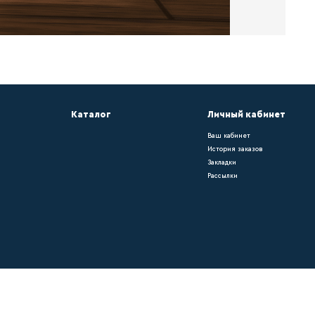
са – он придает помещению законченный вид
ольному покрытию. Окрашивать плинтус можн
он напольному покрытию. Окрашивать плинту
ению законченный вид и подчеркивает его и
ению законченный вид и подчеркивает его из
крашивать плинтус можно самостоятельно.