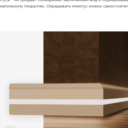
Влаго
стойкость
Наши изделия имеют отличную
влагостойкость
ет