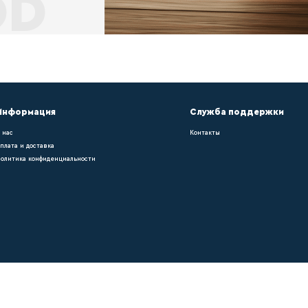
ольного покрытия требуется укладка плинту
, можно легко подобрать оттенок в тон нап
 работы ?
pn021, можно легко подобрать оттенок в т
уется укладка плинтуса – он придает помещ
ка в компании ?
уется укладка плинтуса – он придает помещ
рать оттенок в тон напольному покрытию. О