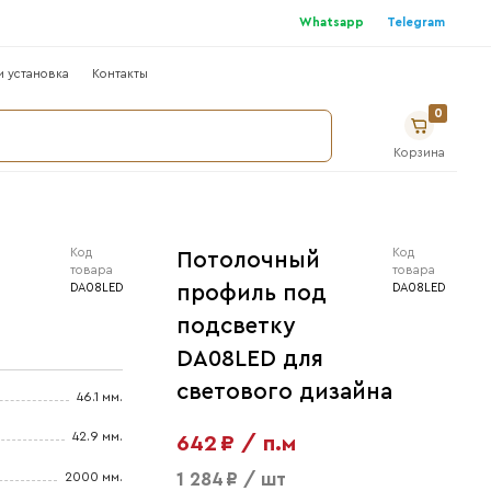
г
Где купить ?
Сотрудничество
Монтаж и устано
000 мм
отолочный профиль под
одсветку DA08LED для
ветового дизайна