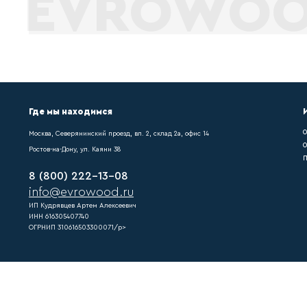
После монтажа любого нап
купить плинтус мдф pn021
Как выполняются
Если купить плинтус мдф 
напольного покрытия треб
Что такое достав
Напольного покрытия треб
pn021, можно легко подоб