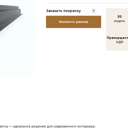
Вы
Ши
Дл
За