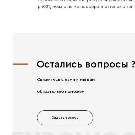
Хорошая
прочность
Главное от компании
EVROWOOD — Прочность!
Вопрос-отв
Что мы делаем ?