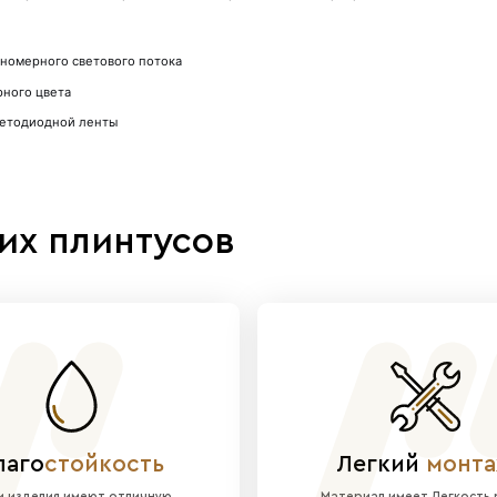
иль DA08LED под подсветку — идеальное решение для
 рассеивающий экран