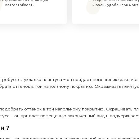
под экран 12 мм для равномерного светового потока
ованный алюминий черного цвета
я система установки светодиодной ленты
тво наших плинтус