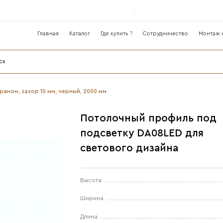
Главная
Катало
лог
профиль DA08LED с экраном, зазор 10 мм, черный, 2
П
п
с