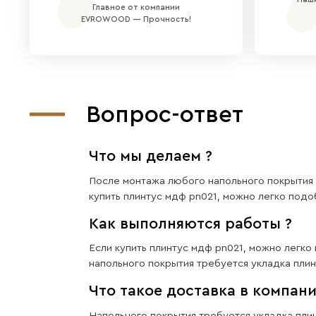
Эффективная подсветка:
Зазор 
Профессиональный вид:
Анодир
Удобство монтажа:
Продуманна
Преимущес