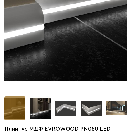
Плинтус МДФ EVROWOOD PN080 LED