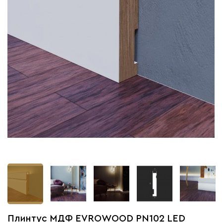
Плинтус МДФ EVROWOOD PN102 LED