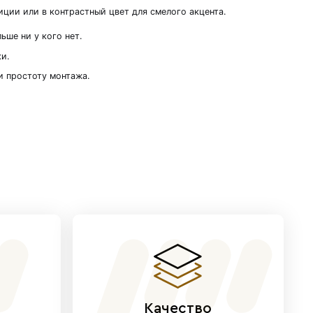
изайна
модель предназначена для покраски, что позволя
н стенам для создания целостной композиции ил