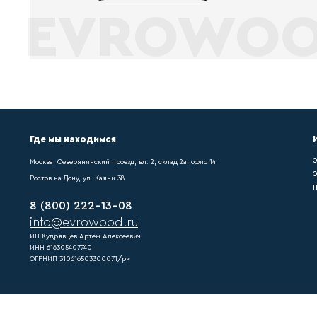
Что мы делаем ?
После монтажа любого нап
купить плинтус мдф pn021
Как выполняются
Если купить плинтус мдф 
напольного покрытия треб
Что такое достав
Напольного покрытия треб
pn021, можно легко подоб