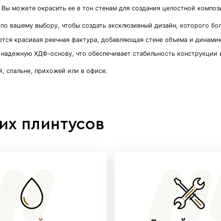
01 - 4 штуки в комплекте для индивидуального д
альный интерьер с реечной панелью MSP01. Эта 
ющий стиль комнаты. Вы можете окрасить ее в то