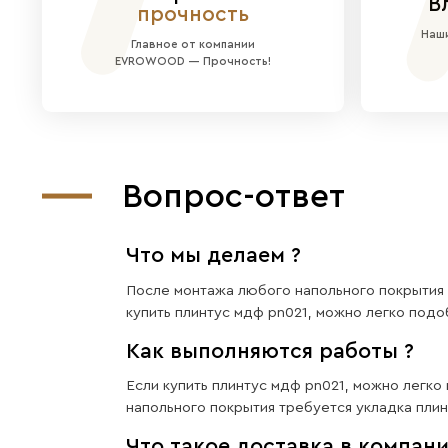
Универсальность цвета:
Пок
Фактура и форма:
Даже посл
Прочная основа:
Рейки из М
Идеально для:
Создания акцен
Преимущес