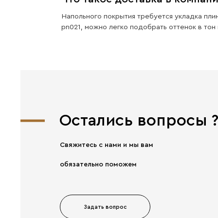
Хорошая
прочность
Главное от компании
EVROWOOD — Прочность!
Вопрос-отв