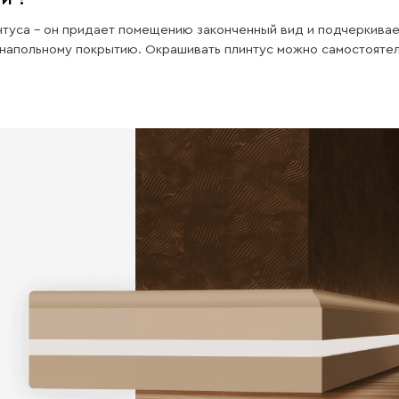
Влаго
стойкость
Наши изделия имеют отличную
влагостойкость
ет