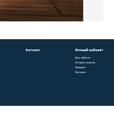
са – он придает помещению законченный вид
ольному покрытию. Окрашивать плинтус можн
он напольному покрытию. Окрашивать плинту
ению законченный вид и подчеркивает его и
ению законченный вид и подчеркивает его из
крашивать плинтус можно самостоятельно.