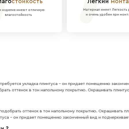
расьте в любой цвет по вашему выбору, чтобы со
е покраски сохраняется красивая реечная факт
ДФ смонтированы на надежную ХДФ-основу, что 
тных стен в гостиной, спальне, прихожей или в 
тво наших плинтус