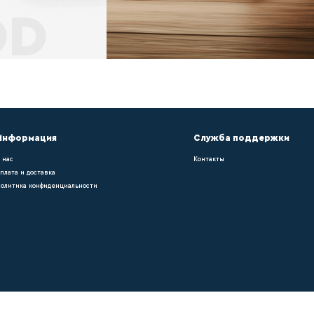
ольного покрытия требуется укладка плинту
, можно легко подобрать оттенок в тон нап
 работы ?
pn021, можно легко подобрать оттенок в т
уется укладка плинтуса – он придает помещ
ка в компании ?
уется укладка плинтуса – он придает помещ
рать оттенок в тон напольному покрытию. О