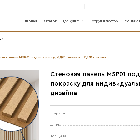
Главная
Катало
лог
нели ›
Реечная стеновая панель MSP01 под покраск
С
п
д