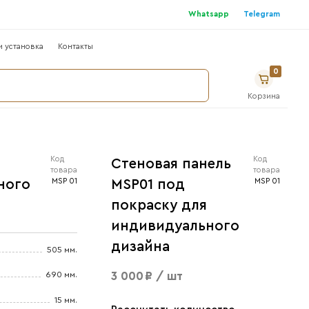
г
Где купить ?
Сотрудничество
Монтаж и устано
у, МДФ рейки на ХДФ основе
теновая панель MSP01 под
окраску для индивидуального
изайна