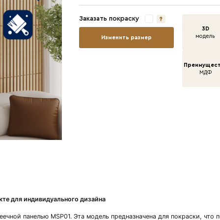
Ши
Дл
То
За