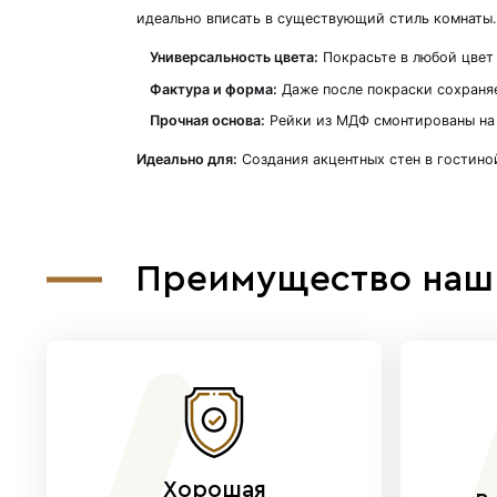
Описание
Реечная стеновая панель MSP
Создайте по-настоящему уник
идеально вписать в существу