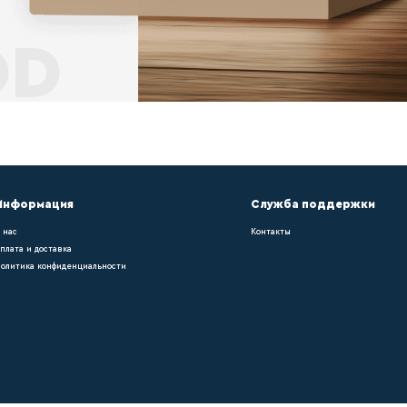
ет
ольного покрытия требуется укладка плинту
, можно легко подобрать оттенок в тон нап
 работы ?
pn021, можно легко подобрать оттенок в т
уется укладка плинтуса – он придает помещ
ка в компании ?
уется укладка плинтуса – он придает помещ
рать оттенок в тон напольному покрытию. О