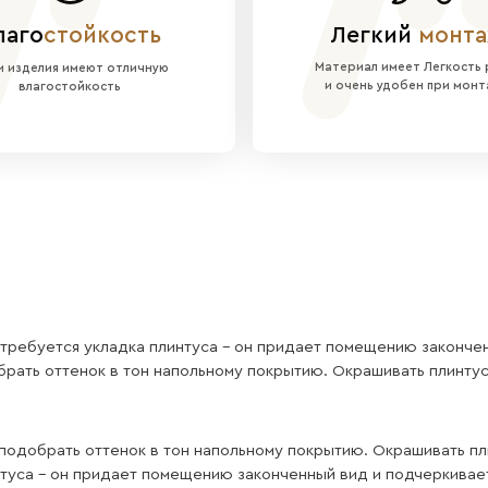
странства:
Светлая однотонная поверхность без 
еальное решение для скандинавского стиля, мин
ь не перетягивает внимание на себя, а служит э
матовая пленка не выцветает со временем и сохр
тлых интерьеров в скандинавском стиле, а такж
тво наших плинтус