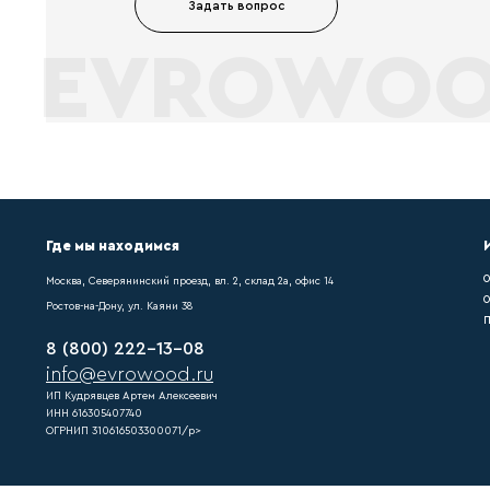
Вопрос-отв
Что мы делаем ?
После монтажа любого нап
купить плинтус мдф pn021
Как выполняются
Если купить плинтус мдф 
напольного покрытия треб
Что такое достав
Напольного покрытия треб
pn021, можно легко подоб