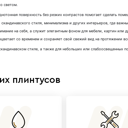
- 4 штуки в комплекте
:
для светлых и лаконичных
рмоничной обстановки идеально подойдет панель
нство и наполняет его светом.