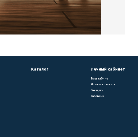
са – он придает помещению законченный вид
ольному покрытию. Окрашивать плинтус можн
он напольному покрытию. Окрашивать плинту
ению законченный вид и подчеркивает его и
ению законченный вид и подчеркивает его из
крашивать плинтус можно самостоятельно.