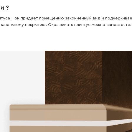
Влаго
стойкость
Наши изделия имеют отличную
влагостойкость