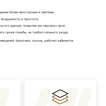
 пространств
 MSP04. Белая матовая пленка на белом основани