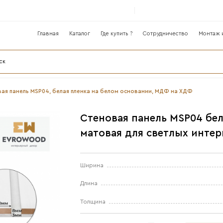
Главная
Катало
лог
нели ›
Реечная стеновая панель MSP04, белая плен
С
м