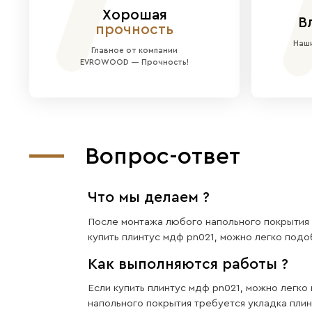
Визуальное увеличение про
Чистота и лаконичность:
Ид
Идеальный фон:
Такая панел
Готовое покрытие:
Прочная 
Идеально для:
Оформления све
Преимущес