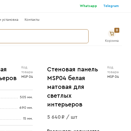
г
Где купить ?
Сотрудничество
Монтаж и устано
ка на белом основании, МДФ на ХДФ
теновая панель MSP04 белая
атовая для светлых интерьер