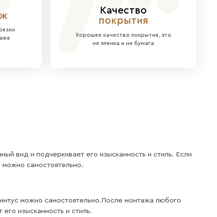
резких контрастов помогает сделать помещение 
имализма и других интерьеров, где важны возду
легантным фоном для мебели, картин или другого 
аняет свой свежий вид на протяжении всего сро
е для небольших или слабоосвещенных помещени
ов