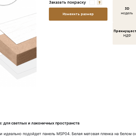
Ши
Дл
То
За