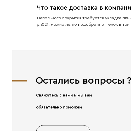
Хорошая
прочность
Главное от компании
EVROWOOD — Прочность!