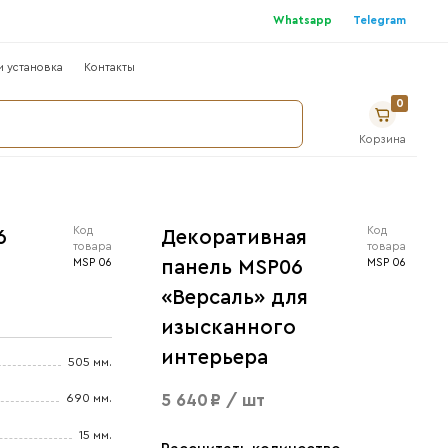
г
Где купить ?
Сотрудничество
Монтаж и устано
ДФ рейки на ХДФ основе, в пленке
екоративная панель MSP06
Версаль» для изысканного
нтерьера