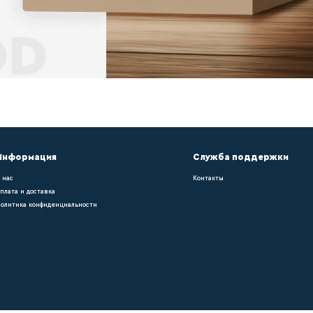
ет
ольного покрытия требуется укладка плинту
, можно легко подобрать оттенок в тон нап
 работы ?
pn021, можно легко подобрать оттенок в т
уется укладка плинтуса – он придает помещ
ка в компании ?
уется укладка плинтуса – он придает помещ
рать оттенок в тон напольному покрытию. О