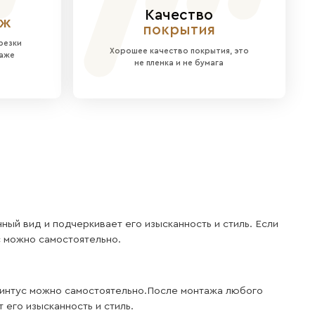
ьным элементом комнаты, придавая интерьеру ха
ение гармонии и величия.
тием, не требующим дополнительной отделки.
МДФ на прочной ХДФ-основе, что гарантирует ле
и офисе, где важен имидж.
ов