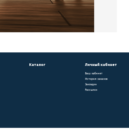
са – он придает помещению законченный вид
ольному покрытию. Окрашивать плинтус можн
он напольному покрытию. Окрашивать плинту
ению законченный вид и подчеркивает его и
ению законченный вид и подчеркивает его из
крашивать плинтус можно самостоятельно.