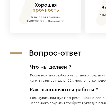
Уникальный дизайн:
Отличит
Эффект роскоши:
Отражает
Готовое покрытие:
Панель п
Проверенное качество:
Как 
Идеально для:
Создания стиль
Преимущес