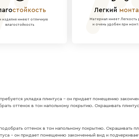
ельный профиль реек делает эту панель централ
 амбицию продукта — привнести в ваш дом ощущ
оставляется с долговечным декоративным покры
и все модели серии, MSP06 изготовлена из реек 
ного акцента в гостиной, столовой, кабинете ил
тво наших плинтус