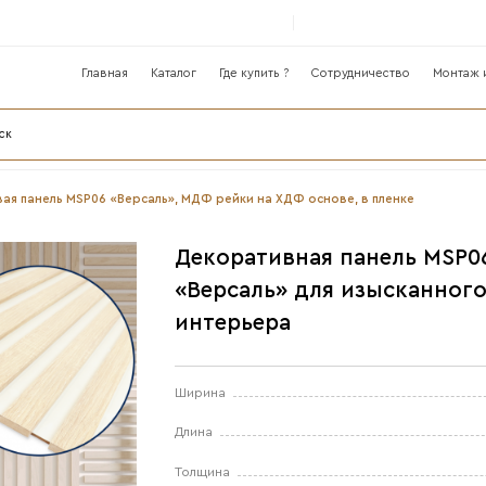
Главная
Катало
лог
нели ›
Реечная стеновая панель MSP06 «Версаль», М
Д
«
и