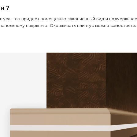
Влаго
стойкость
Наши изделия имеют отличную
влагостойкость