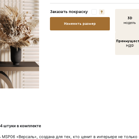
Ши
Дл
То
За