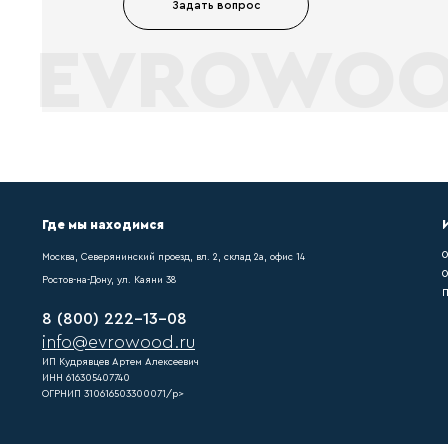
Вопрос-отв
Что мы делаем ?
После монтажа любого нап
купить плинтус мдф pn021
Как выполняются
Если купить плинтус мдф 
напольного покрытия треб
Что такое достав
Напольного покрытия треб
pn021, можно легко подоб