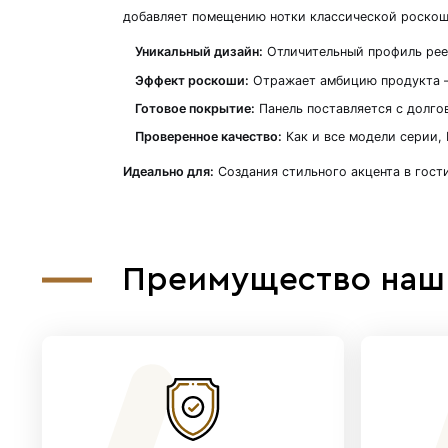
Описание
Декоративная стеновая пане
Модель MSP06, которую мы ре
добавляет помещению нотки 