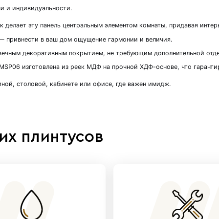
ль MSP06 «Версаль»
- 4 штуки в комплекте
комендуем называть MSP06 «Версаль», создана дл
классической роскоши и индивидуальности.