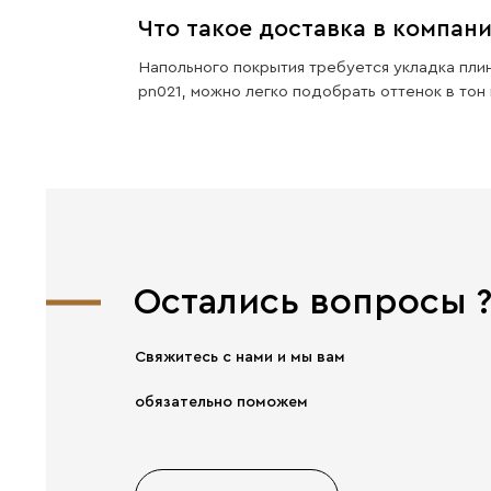
Хорошая
прочность
Главное от компании
EVROWOOD — Прочность!