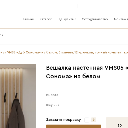
Главная
Катало
лог
чная ›
Вешалка настенная VMS5 «Дуб Сонома» на бел
В
С