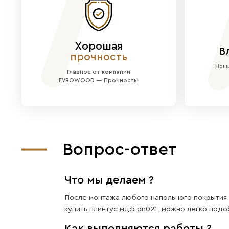
Теплота натурального дерев
Светлый и современный вид
интерьеров.
Готовый комплект:
Вы получ
больших) и вся фурнитура 
Простота установки:
Как и 
Идеально для:
Создания уютно
Преимущес