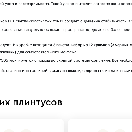
б Сонома»: тепло дерева и свежесть белого цве
е уют натуральной текстуры дуба и свежую, совр
ли комнату атмосферой уюта и гостеприимства
.