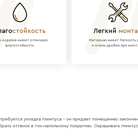
а:
Текстура дуба «Сонома» в светло-золотистых 
:
Белое полуглянцевое основание визуально осве
аете законченный продукт. В коробке находятс
(дюбеля, саморезы, заглушки)
для самостоятельн
все модели серии, VMS05 монтируется с помощью
й и светлой прихожей, спальни или гостиной в 
тво наших плинтус