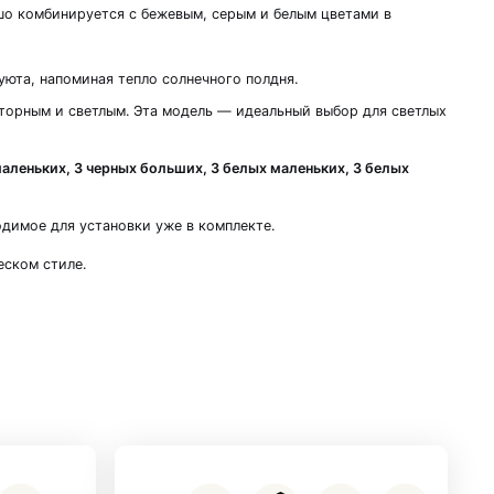
та
еменную эстетику белого полуглянца. Теплое де
 Такой декор выглядит естественно и хорошо ком