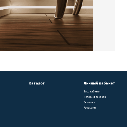
са – он придает помещению законченный вид
ольному покрытию. Окрашивать плинтус можн
он напольному покрытию. Окрашивать плинту
ению законченный вид и подчеркивает его и