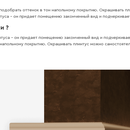
Влаго
стойкость
Наши изделия имеют отличную
влагостойкость