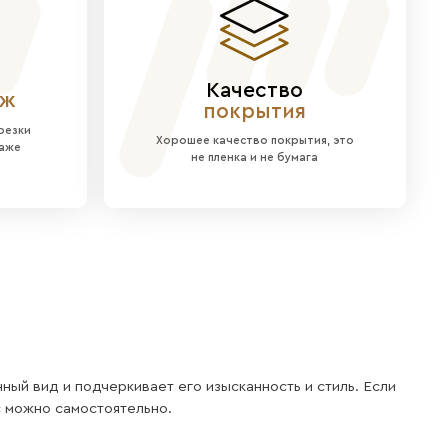
тонах создает ощущение стабильности и уюта, н
жает пространство, делая его более просторным
я
3 панели, набор из 12 крючков (3 черных малень
ого монтажа.
 скрытой системы крепления. Все необходимое 
скандинавском, современном или классическом с
ов