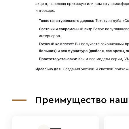
Описание
Вешалка настенная VMS05 «Ду
Модель VMS05 сочетает в себ
акцент, наполняя прихожую и
интерьере
.