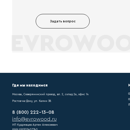
Вопрос-отв
Что мы делаем ?
После монтажа любого нап
купить плинтус мдф pn021
Как выполняются
Если купить плинтус мдф 
напольного покрытия треб