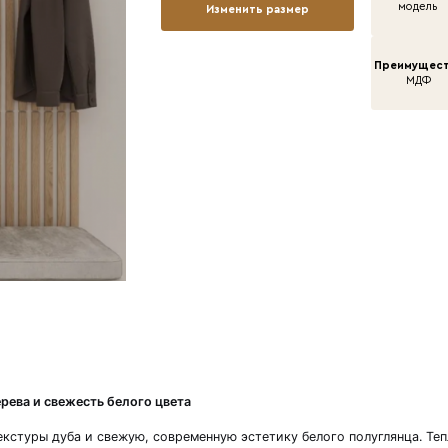
Вы
Ши
За