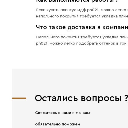
Хорошая
прочность
Главное от компании
EVROWOOD — Прочность!