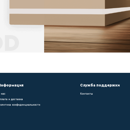
ет
ольного покрытия требуется укладка плинту
, можно легко подобрать оттенок в тон нап
 работы ?
pn021, можно легко подобрать оттенок в т
уется укладка плинтуса – он придает помещ