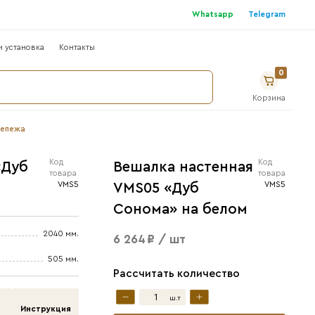
г
Где купить ?
Сотрудничество
Монтаж и устано
ом, 3 панели, 12 крючков, полный комплект крепежа
ешалка настенная VMS05 «Дуб
онома» на белом