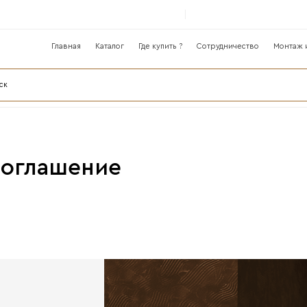
Главная
Катало
лог
льское соглашение
ение