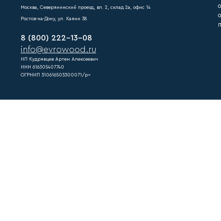
Задать вопрос
EVRO
Где мы находимся
Москва, Северянинский проезд, вл. 2, склад 2а, офис 14
Ростов-на-Дону, ул. Каяни 38