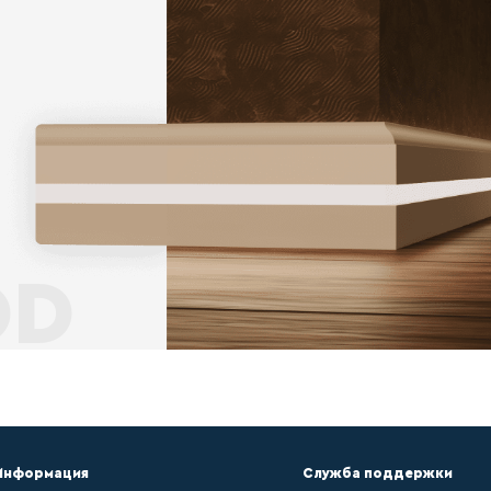
опросы ?
м